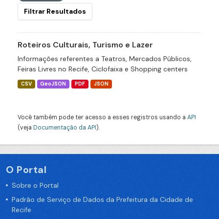
Filtrar Resultados
Roteiros Culturais, Turismo e Lazer
Informações referentes a Teatros, Mercados Públicos,
Feiras Livres no Recife, Ciclofaixa e Shopping centers
CSV
GeoJSON
PDF
JSON
Você também pode ter acesso a esses registros usando a
API
(veja
Documentação da API
).
O Portal
Sobre o Portal
Padrão de Serviço de Dados da Prefeitura da Cidade de
Recife