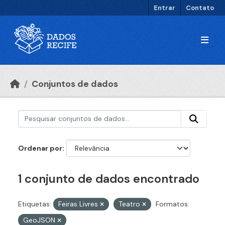
Ir para o conteúdo principal
Entrar
Contato
Conjuntos de dados
Ordenar por
1 conjunto de dados encontrado
Etiquetas:
Feiras Livres
Teatro
Formatos:
GeoJSON