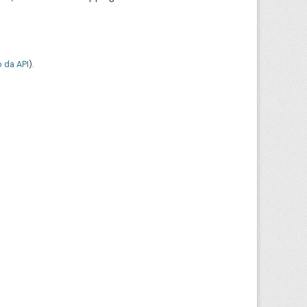
 da API
).