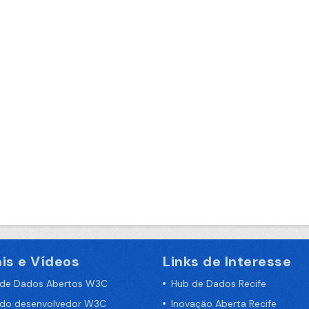
is e Vídeos
Links de Interesse
 de Dados Abertos W3C
Hub de Dados Recife
 do desenvolvedor W3C
Inovação Aberta Recife