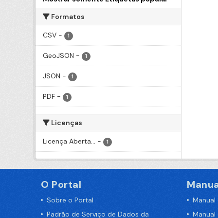
Formatos
CSV
-
1
GeoJSON
-
1
JSON
-
1
PDF
-
1
Licenças
Licença Aberta...
-
1
O Portal
Manua
Sobre o Portal
Manual
Padrão de Serviço de Dados da
Manual