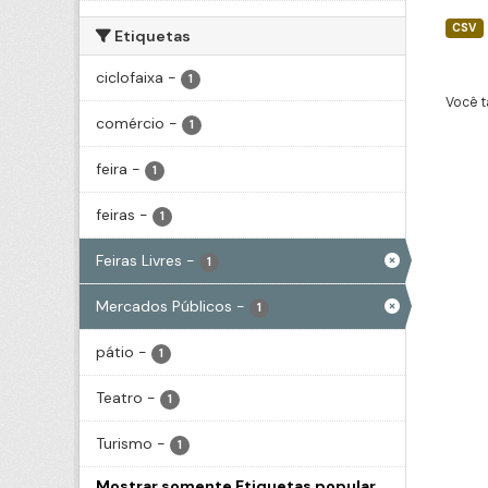
CSV
Etiquetas
ciclofaixa
-
1
Você t
comércio
-
1
feira
-
1
feiras
-
1
Feiras Livres
-
1
Mercados Públicos
-
1
pátio
-
1
Teatro
-
1
Turismo
-
1
Mostrar somente Etiquetas popular