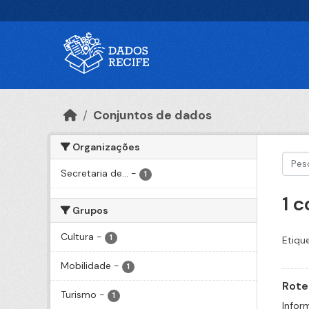
Ir para o conteúdo principal
Conjuntos de dados
Organizações
Secretaria de...
-
1
1 
Grupos
Cultura
-
1
Etiqu
Mobilidade
-
1
Rote
Turismo
-
1
Infor