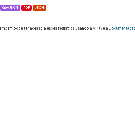
GeoJSON
PDF
JSON
ambém pode ter acesso a esses registros usando a
API
(veja
Documentação