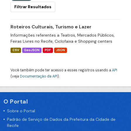
Filtrar Resultados
Roteiros Culturais, Turismo e Lazer
Informações referentes a Teatros, Mercados Públicos,
Feiras Livres no Recife, Ciclofaixa e Shopping centers
CSV
GeoJSON
PDF
JSON
Você também pode ter acesso a esses registros usando a
API
(veja
Documentação da API
).
O Portal
Sobre o Portal
Padrão de Serviço de Dados da Prefeitura da Cidade de
Recife