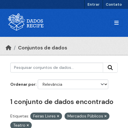
Ir para o conteúdo principal
Entrar
Contato
Conjuntos de dados
Ordenar por
1 conjunto de dados encontrado
Etiquetas:
Feiras Livres
Mercados Públicos
Teatro