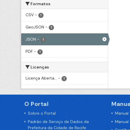
Formatos
CSV
-
1
GeoJSON
-
1
JSON
-
1
PDF
-
1
Licenças
Licença Aberta...
-
1
O Portal
Manua
Sobre o Portal
Manual
Padrão de Serviço de Dados da
Manual
Prefeitura da Cidade de Recife