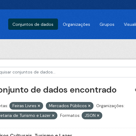
Conjuntos de dados
Organizações
Grupos
Visua
conjunto de dados encontrado
etas:
Feiras Livres
Mercados Públicos
Organizações:
etaria de Turismo e Lazer
Formatos:
JSON
iros Culturais, Turismo e Lazer