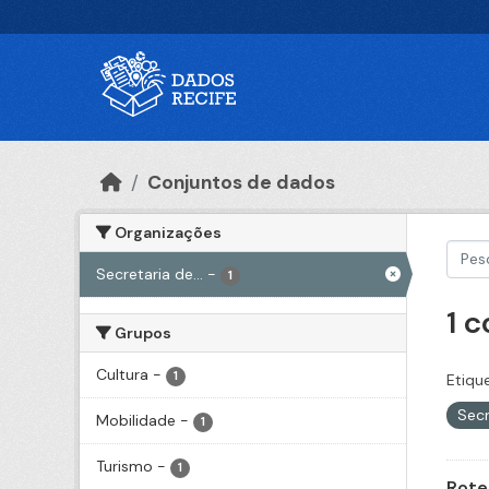
Ir para o conteúdo principal
Conjuntos de dados
Organizações
Secretaria de...
-
1
1 
Grupos
Cultura
-
1
Etiqu
Secr
Mobilidade
-
1
Turismo
-
1
Rote