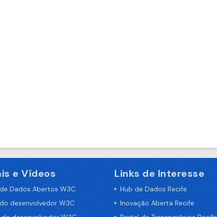
is e Vídeos
Links de Interesse
 de Dados Abertos W3C
Hub de Dados Recife
 do desenvolvedor W3C
Inovação Aberta Recife