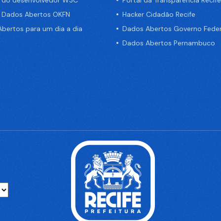
a do desenvolvedor W3C
Portal da Transparência Recife
e Dados Abertos OKFN
Hacker Cidadão Recife
bertos para um dia a dia
Dados Abertos Governo Feder
Dados Abertos Pernambuco