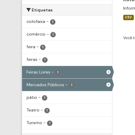
Infor
Etiquetas
CSV
ciclofaixa
-
1
comércio
-
1
Você t
feira
-
1
feiras
-
1
Feiras Livres
-
1
Mercados Públicos
-
1
pátio
-
1
Teatro
-
1
Turismo
-
1