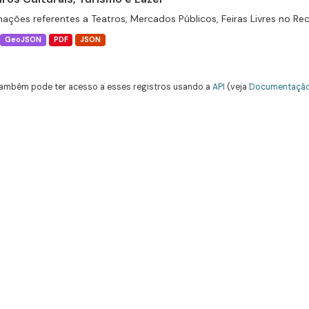
mações referentes a Teatros, Mercados Públicos, Feiras Livres no Rec
GeoJSON
PDF
JSON
ambém pode ter acesso a esses registros usando a
API
(veja
Documentação