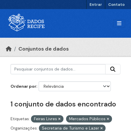
Ir para o conteúdo principal
Entrar
Contato
Conjuntos de dados
Ordenar por
1 conjunto de dados encontrado
Etiquetas:
Feiras Livres
Mercados Públicos
Organizações:
Secretaria de Turismo e Lazer