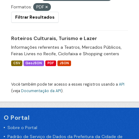
Formatos:
PDF
Filtrar Resultados
Roteiros Culturais, Turismo e Lazer
Informações referentes a Teatros, Mercados Públicos,
Feiras Livres no Recife, Ciclofaixa e Shopping centers
CSV
GeoJSON
PDF
JSON
Você também pode ter acesso a esses registros usando a
API
(veja
Documentação da API
).
O Portal
Sobre o Portal
Padrão de Serviço de Dados da Prefeitura da Cidade de