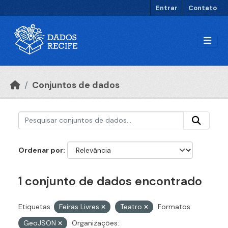
Ir para o conteúdo principal
Entrar
Contato
Conjuntos de dados
Ordenar por
1 conjunto de dados encontrado
Etiquetas:
Feiras Livres
Teatro
Formatos:
GeoJSON
Organizações: