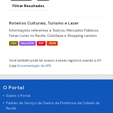
Filtrar Resultados
Roteiros Culturais, Turismo e Lazer
Informações referentes a Teatros, Mercados Públicos,
Feiras Livres no Recife, Ciclofaixa e Shopping centers
CSV
GeoJSON
PDF
JSON
Você também pode ter acesso a esses registros usando a
API
(veja
Documentação da API
).
O Portal
Sobre o Portal
Padrão de Serviço de Dados da Prefeitura da Cidade de
Recife