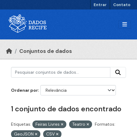
Ir para o conteúdo principal
Entrar
Contato
Conjuntos de dados
Ordenar por
1 conjunto de dados encontrado
Etiquetas:
Feiras Livres
Teatro
Formatos:
GeoJSON
CSV