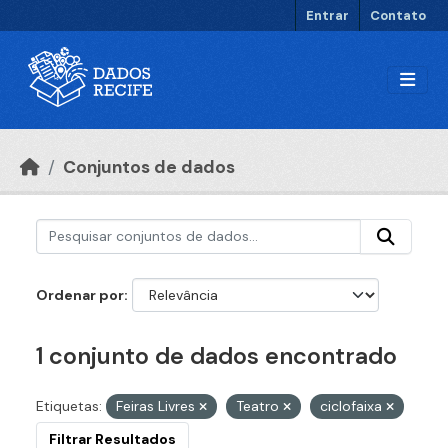
Ir para o conteúdo principal
Entrar
Contato
Conjuntos de dados
Ordenar por
1 conjunto de dados encontrado
Etiquetas:
Feiras Livres
Teatro
ciclofaixa
Filtrar Resultados