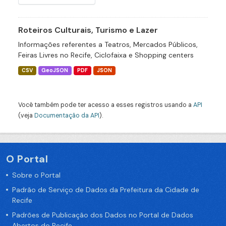
Roteiros Culturais, Turismo e Lazer
Informações referentes a Teatros, Mercados Públicos,
Feiras Livres no Recife, Ciclofaixa e Shopping centers
CSV
GeoJSON
PDF
JSON
Você também pode ter acesso a esses registros usando a
API
(veja
Documentação da API
).
O Portal
Sobre o Portal
Padrão de Serviço de Dados da Prefeitura da Cidade de
Recife
Padrões de Publicação dos Dados no Portal de Dados
Abertos do Recife