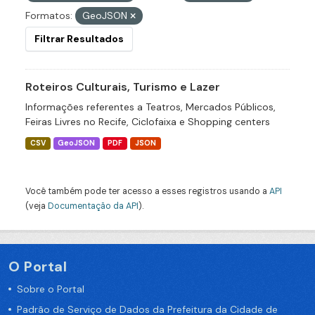
Formatos:
GeoJSON
Filtrar Resultados
Roteiros Culturais, Turismo e Lazer
Informações referentes a Teatros, Mercados Públicos,
Feiras Livres no Recife, Ciclofaixa e Shopping centers
CSV
GeoJSON
PDF
JSON
Você também pode ter acesso a esses registros usando a
API
(veja
Documentação da API
).
O Portal
Sobre o Portal
Padrão de Serviço de Dados da Prefeitura da Cidade de