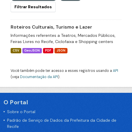
Filtrar Resultados
Roteiros Culturais, Turismo e Lazer
Informações referentes a Teatros, Mercados Públicos,
Feiras Livres no Recife, Ciclofaixa e Shopping centers
CSV
GeoJSON
PDF
JSON
Você também pode ter acesso a esses registros usando a
API
(veja
Documentação da API
).
O Portal
Sobre o Portal
Padrão de Serviço de Dados da Prefeitura da Cidade de
Recife