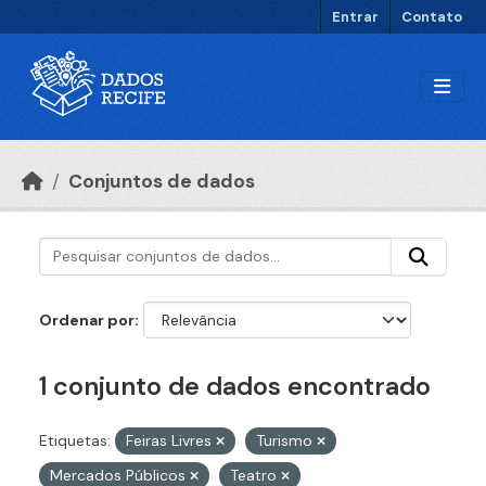
Ir para o conteúdo principal
Entrar
Contato
Conjuntos de dados
Ordenar por
1 conjunto de dados encontrado
Etiquetas:
Feiras Livres
Turismo
Mercados Públicos
Teatro