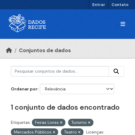
Ir para o conteúdo principal
Entrar
Contato
Conjuntos de dados
Ordenar por
1 conjunto de dados encontrado
Etiquetas:
Feiras Livres
Turismo
Mercados Públicos
Teatro
Licenças: