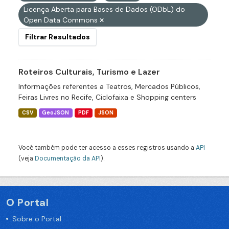
Licença Aberta para Bases de Dados (ODbL) do
Open Data Commons
Filtrar Resultados
Roteiros Culturais, Turismo e Lazer
Informações referentes a Teatros, Mercados Públicos,
Feiras Livres no Recife, Ciclofaixa e Shopping centers
CSV
GeoJSON
PDF
JSON
Você também pode ter acesso a esses registros usando a
API
(veja
Documentação da API
).
O Portal
Sobre o Portal