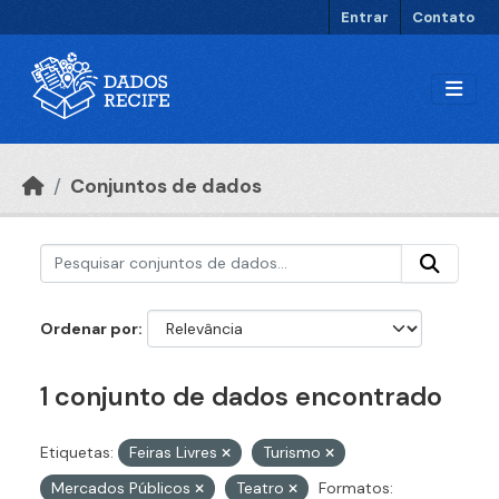
Ir para o conteúdo principal
Entrar
Contato
Conjuntos de dados
Ordenar por
1 conjunto de dados encontrado
Etiquetas:
Feiras Livres
Turismo
Mercados Públicos
Teatro
Formatos: