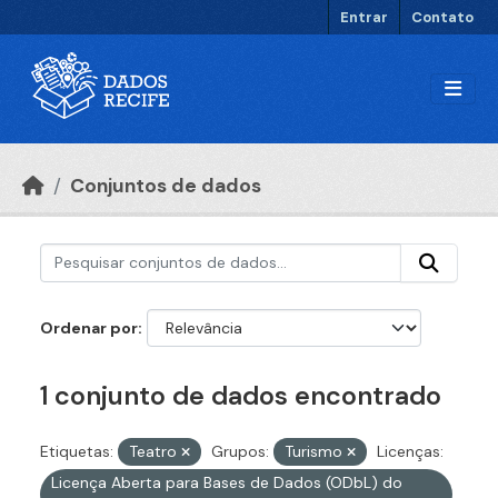
Ir para o conteúdo principal
Entrar
Contato
Conjuntos de dados
Ordenar por
1 conjunto de dados encontrado
Etiquetas:
Teatro
Grupos:
Turismo
Licenças:
Licença Aberta para Bases de Dados (ODbL) do