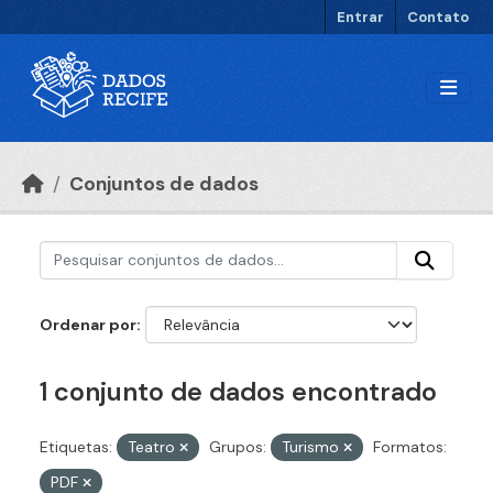
Ir para o conteúdo principal
Entrar
Contato
Conjuntos de dados
Ordenar por
1 conjunto de dados encontrado
Etiquetas:
Teatro
Grupos:
Turismo
Formatos:
PDF