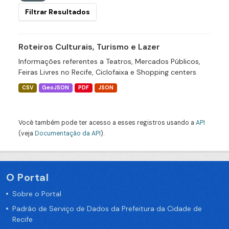
Filtrar Resultados
Roteiros Culturais, Turismo e Lazer
Informações referentes a Teatros, Mercados Públicos,
Feiras Livres no Recife, Ciclofaixa e Shopping centers
CSV
GeoJSON
PDF
JSON
Você também pode ter acesso a esses registros usando a
API
(veja
Documentação da API
).
O Portal
Sobre o Portal
Padrão de Serviço de Dados da Prefeitura da Cidade de
Recife