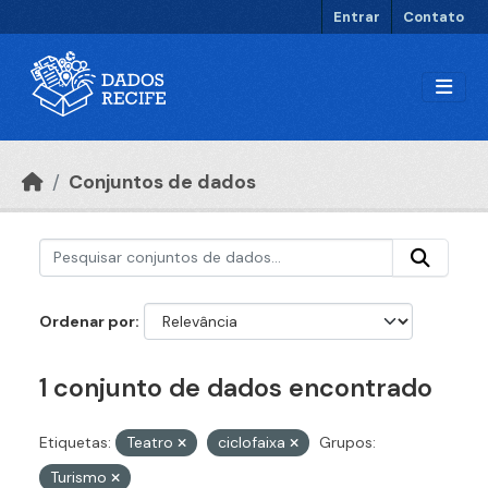
Ir para o conteúdo principal
Entrar
Contato
Conjuntos de dados
Ordenar por
1 conjunto de dados encontrado
Etiquetas:
Teatro
ciclofaixa
Grupos:
Turismo