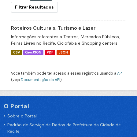
Filtrar Resultados
Roteiros Culturais, Turismo e Lazer
Informações referentes a Teatros, Mercados Públicos,
Feiras Livres no Recife, Ciclofaixa e Shopping centers
CSV
GeoJSON
PDF
JSON
Você também pode ter acesso a esses registros usando a
API
(veja
Documentação da API
).
O Portal
Sobre o Portal
Padrão de Serviço de Dados da Prefeitura da Cidade de
Recife