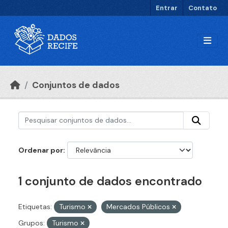
Ir para o conteúdo principal
Entrar
Contato
Conjuntos de dados
Ordenar por
1 conjunto de dados encontrado
Etiquetas:
Turismo
Mercados Públicos
Grupos:
Turismo