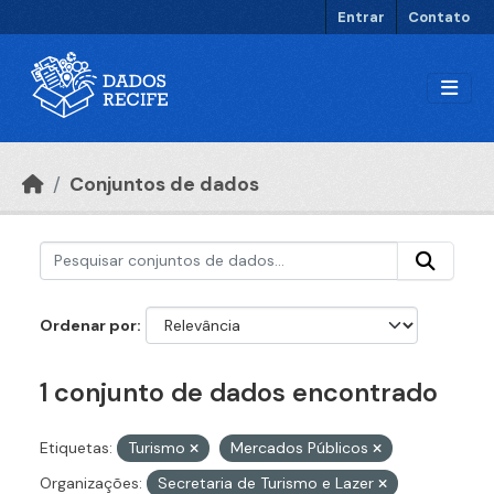
Ir para o conteúdo principal
Entrar
Contato
Conjuntos de dados
Ordenar por
1 conjunto de dados encontrado
Etiquetas:
Turismo
Mercados Públicos
Organizações:
Secretaria de Turismo e Lazer