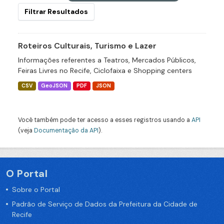
Filtrar Resultados
Roteiros Culturais, Turismo e Lazer
Informações referentes a Teatros, Mercados Públicos,
Feiras Livres no Recife, Ciclofaixa e Shopping centers
CSV
GeoJSON
PDF
JSON
Você também pode ter acesso a esses registros usando a
API
(veja
Documentação da API
).
O Portal
Sobre o Portal
Padrão de Serviço de Dados da Prefeitura da Cidade de
Recife