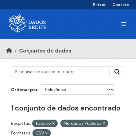
Ir para o conteúdo principal
Entrar
Contato
Conjuntos de dados
Ordenar por
1 conjunto de dados encontrado
Etiquetas:
Turismo
Mercados Públicos
Formatos:
CSV