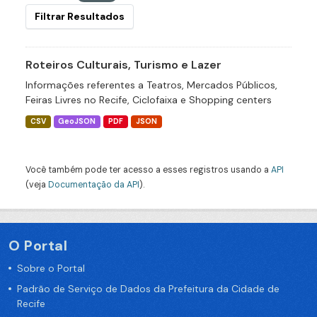
Filtrar Resultados
Roteiros Culturais, Turismo e Lazer
Informações referentes a Teatros, Mercados Públicos,
Feiras Livres no Recife, Ciclofaixa e Shopping centers
CSV
GeoJSON
PDF
JSON
Você também pode ter acesso a esses registros usando a
API
(veja
Documentação da API
).
O Portal
Sobre o Portal
Padrão de Serviço de Dados da Prefeitura da Cidade de
Recife