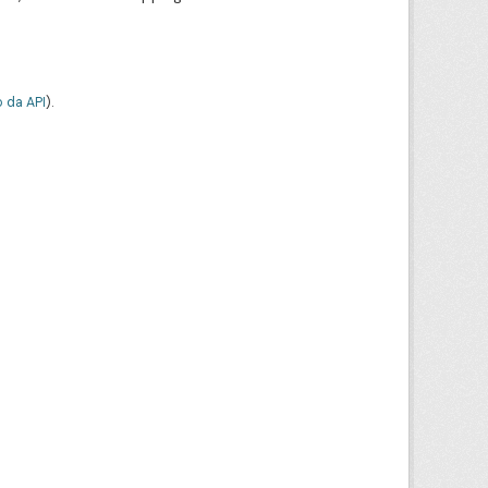
 da API
).