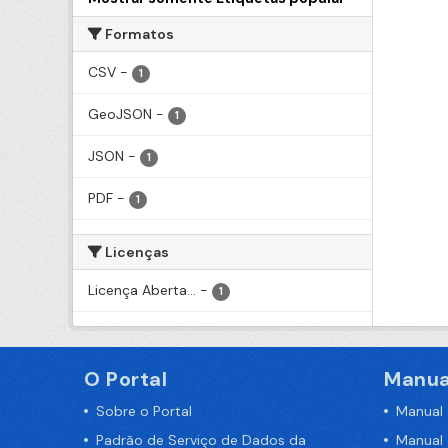
Formatos
CSV
-
1
GeoJSON
-
1
JSON
-
1
PDF
-
1
Licenças
Licença Aberta...
-
1
O Portal
Manua
Sobre o Portal
Manual
Padrão de Serviço de Dados da
Manual