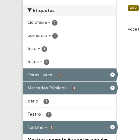
CSV
Etiquetas
ciclofaixa
-
1
Você t
comércio
-
1
feira
-
1
feiras
-
1
Feiras Livres
-
1
Mercados Públicos
-
1
pátio
-
1
Teatro
-
1
Turismo
-
1
Mostrar somente Etiquetas popular