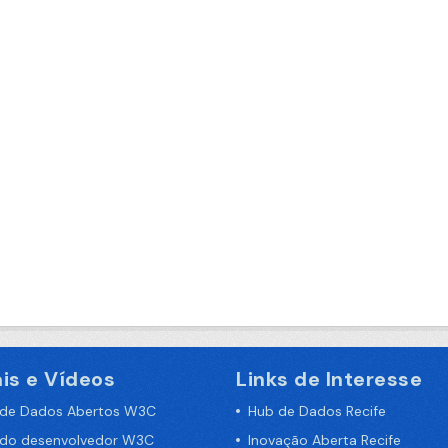
is e Vídeos
Links de Interesse
 de Dados Abertos W3C
Hub de Dados Recife
 do desenvolvedor W3C
Inovação Aberta Recife