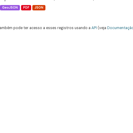
GeoJSON
PDF
JSON
ambém pode ter acesso a esses registros usando a
API
(veja
Documentação