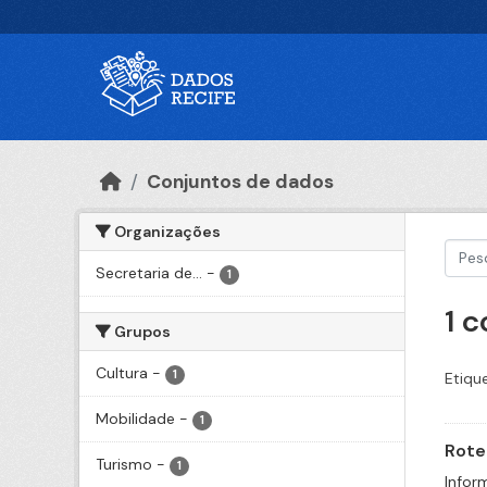
Ir para o conteúdo principal
Conjuntos de dados
Organizações
Secretaria de...
-
1
1 
Grupos
Cultura
-
1
Etiqu
Mobilidade
-
1
Rote
Turismo
-
1
Infor