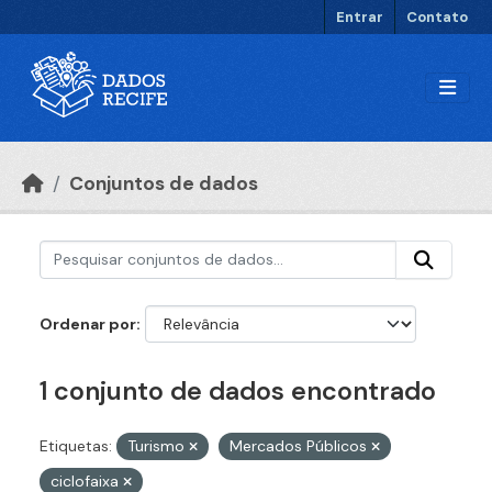
Ir para o conteúdo principal
Entrar
Contato
Conjuntos de dados
Ordenar por
1 conjunto de dados encontrado
Etiquetas:
Turismo
Mercados Públicos
ciclofaixa