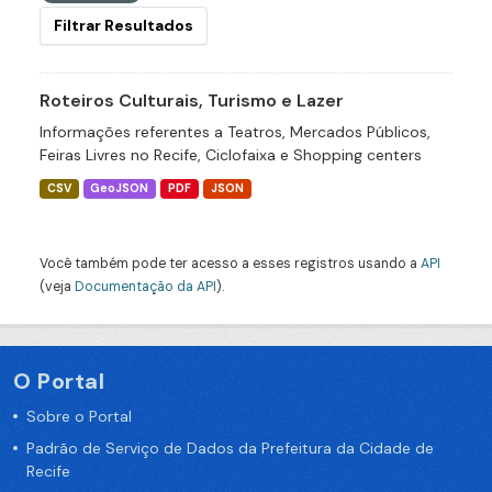
Filtrar Resultados
Roteiros Culturais, Turismo e Lazer
Informações referentes a Teatros, Mercados Públicos,
Feiras Livres no Recife, Ciclofaixa e Shopping centers
CSV
GeoJSON
PDF
JSON
Você também pode ter acesso a esses registros usando a
API
(veja
Documentação da API
).
O Portal
Sobre o Portal
Padrão de Serviço de Dados da Prefeitura da Cidade de
Recife