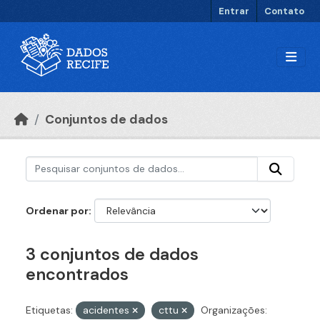
Ir para o conteúdo principal
Entrar
Contato
Conjuntos de dados
Ordenar por
3 conjuntos de dados
encontrados
Etiquetas:
acidentes
cttu
Organizações: