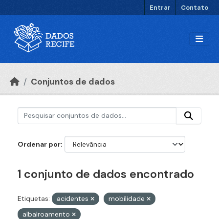
Ir para o conteúdo principal
Entrar
Contato
Conjuntos de dados
Ordenar por
1 conjunto de dados encontrado
Etiquetas:
acidentes
mobilidade
albalroamento