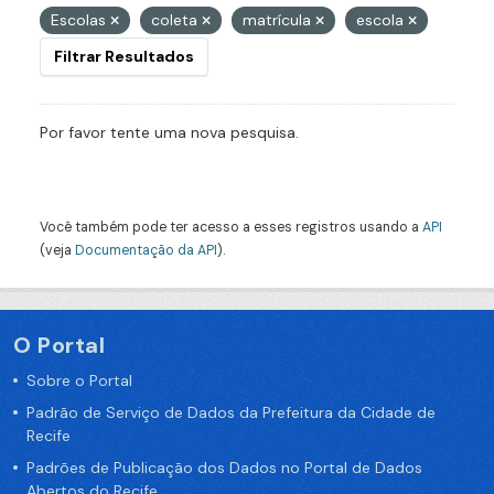
Escolas
coleta
matrícula
escola
Filtrar Resultados
Por favor tente uma nova pesquisa.
Você também pode ter acesso a esses registros usando a
API
(veja
Documentação da API
).
O Portal
Sobre o Portal
Padrão de Serviço de Dados da Prefeitura da Cidade de
Recife
Padrões de Publicação dos Dados no Portal de Dados
Abertos do Recife