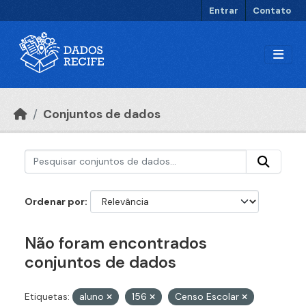
Ir para o conteúdo principal
Entrar
Contato
Conjuntos de dados
Ordenar por
Não foram encontrados
conjuntos de dados
Etiquetas:
aluno
156
Censo Escolar