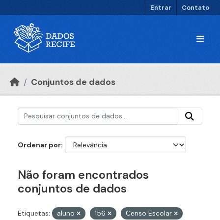
Ir para o conteúdo principal
Entrar
Contato
Conjuntos de dados
Ordenar por
Não foram encontrados
conjuntos de dados
Etiquetas:
aluno
156
Censo Escolar