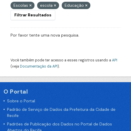
Escolas
escola
Educação
Filtrar Resultados
Por favor tente uma nova pesquisa.
Você também pode ter acesso a esses registros usando a
API
(veja
Documentação da API
).
O Portal
Sobre o Portal
Padrão de Serviço de Dados da Prefeitura da Cidade de
Recife
Padrões de Publicação dos Dados no Portal de Dados
Abertos do Recife