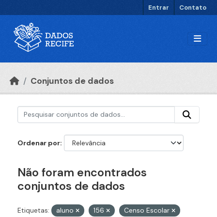
Ir para o conteúdo principal
Entrar
Contato
Conjuntos de dados
Ordenar por
Não foram encontrados
conjuntos de dados
Etiquetas:
aluno
156
Censo Escolar