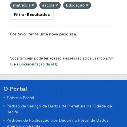
matrícula
escola
Educação
Filtrar Resultados
Por favor tente uma nova pesquisa.
Você também pode ter acesso a esses registros usando a
API
(veja
Documentação da API
).
O Portal
Sobre o Portal
Padrão de Serviço de Dados da Prefeitura da Cidade de
Recife
Padrões de Publicação dos Dados no Portal de Dados
Abertos do Recife