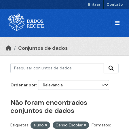
Ir para o conteúdo principal
Entrar
Contato
Conjuntos de dados
Ordenar por
Não foram encontrados
conjuntos de dados
Etiquetas:
aluno
Censo Escolar
Formatos: