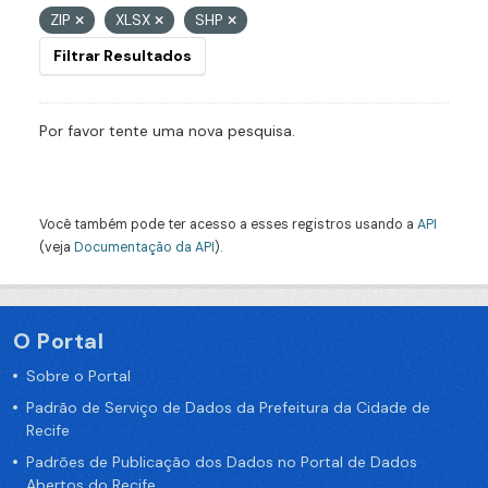
ZIP
XLSX
SHP
Filtrar Resultados
Por favor tente uma nova pesquisa.
Você também pode ter acesso a esses registros usando a
API
(veja
Documentação da API
).
O Portal
Sobre o Portal
Padrão de Serviço de Dados da Prefeitura da Cidade de
Recife
Padrões de Publicação dos Dados no Portal de Dados
Abertos do Recife