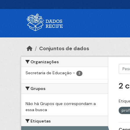
Ir para o conteúdo principal
Conjuntos de dados
Organizações
Secretaria de Educação
-
2
2 
Grupos
Etiqu
Não há Grupos que correspondam a
essa busca
pro
Etiquetas
Cens