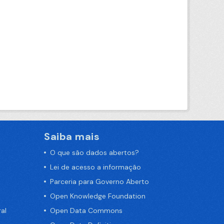
Saiba mais
O que são dados abertos?
Lei de acesso a informação
Parceria para Governo Aberto
Open Knowledge Foundation
al
Open Data Commons