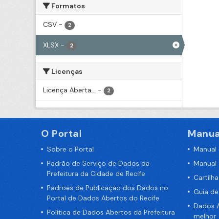
Formatos
CSV
-
2
XLSX
-
2
Licenças
Licença Aberta...
-
2
O Portal
Manua
Sobre o Portal
Manual
Padrão de Serviço de Dados da
Manual
Prefeitura da Cidade de Recife
Cartilh
Padrões de Publicação dos Dados no
Guia d
Portal de Dados Abertos do Recife
Dados A
Política de Dados Abertos da Prefeitura
melhor