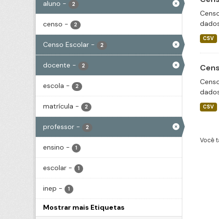
aluno
-
2
Censo
dados
censo
-
2
CSV
Censo Escolar
-
2
docente
-
2
Cens
Censo
escola
-
2
dados
matrícula
-
2
CSV
professor
-
2
Você t
ensino
-
1
escolar
-
1
inep
-
1
Mostrar mais Etiquetas