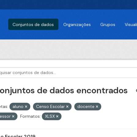
Conjuntos de dados
Organizações
Grupos
Visua
conjuntos de dados encontrados
etas:
aluno
Censo Escolar
docente
fessor
Formatos:
XLSX
o Escolar 2019