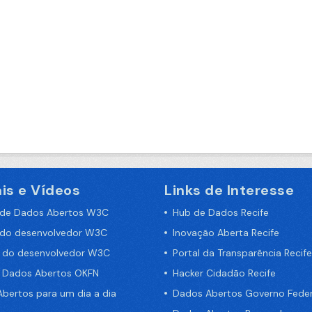
is e Vídeos
Links de Interesse
 de Dados Abertos W3C
Hub de Dados Recife
 do desenvolvedor W3C
Inovação Aberta Recife
a do desenvolvedor W3C
Portal da Transparência Recife
e Dados Abertos OKFN
Hacker Cidadão Recife
bertos para um dia a dia
Dados Abertos Governo Feder