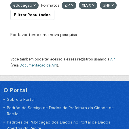
educação
Formatos:
ZIP
XLSX
SHP
Filtrar Resultados
Por favor tente uma nova pesquisa.
Você também pode ter acesso a esses registros usando a
API
(veja
Documentação da API
).
O Portal
Sobre o Portal
Padrão de Serviço de Dados da Prefeitura da Cidade de
Recife
Padrões de Publicação dos Dados no Portal de Dados
Abertos do Recife