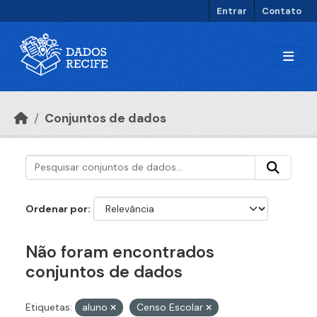
Ir para o conteúdo principal
Entrar
Contato
Conjuntos de dados
Ordenar por
Não foram encontrados
conjuntos de dados
Etiquetas:
aluno
Censo Escolar