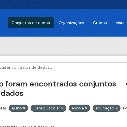
Conjuntos de dados
Organizações
Grupos
Visua
o foram encontrados conjuntos
 dados
etas:
aluno
Censo Escolar
escola
educação
F