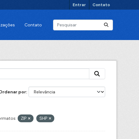
Entrar
Contato
lizações
Contato
Ordenar por
ormatos:
ZIP
SHP