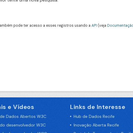
avor tente uma nova pesquisa.
ambém pode ter acesso a esses registros usando a
API
(veja
Documentação
is e Vídeos
Links de Interesse
 de Dados Abertos W3C
Hub de Dados Recife
 do desenvolvedor W3C
Inovação Aberta Recife