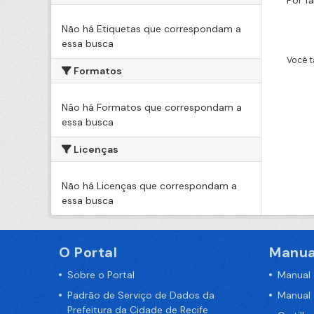
Por f
Não há Etiquetas que correspondam a
essa busca
Você t
Formatos
Não há Formatos que correspondam a
essa busca
Licenças
Não há Licenças que correspondam a
essa busca
O Portal
Manua
Sobre o Portal
Manual
Padrão de Serviço de Dados da
Manual
Prefeitura da Cidade de Recife