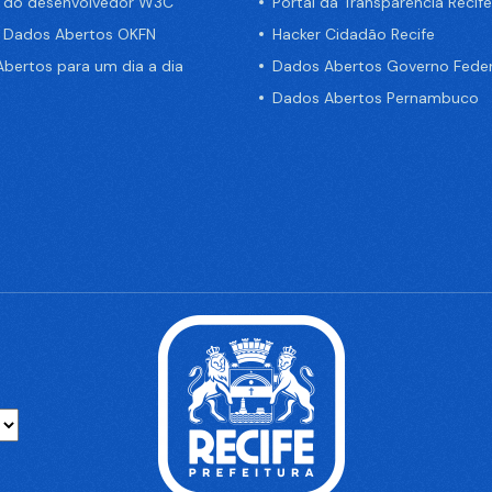
a do desenvolvedor W3C
Portal da Transparência Recife
e Dados Abertos OKFN
Hacker Cidadão Recife
bertos para um dia a dia
Dados Abertos Governo Feder
Dados Abertos Pernambuco