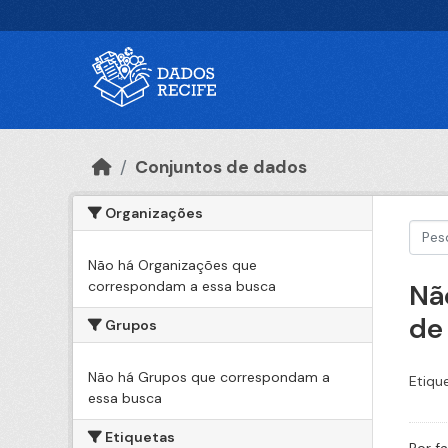
Ir para o conteúdo principal
Conjuntos de dados
Organizações
Não há Organizações que
correspondam a essa busca
Nã
de
Grupos
Não há Grupos que correspondam a
Etiqu
essa busca
Etiquetas