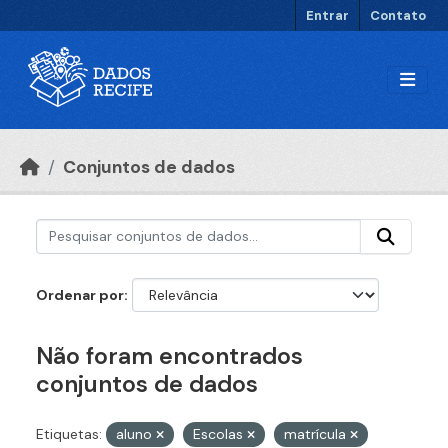
Ir para o conteúdo principal
Entrar
Contato
Conjuntos de dados
Ordenar por
Não foram encontrados
conjuntos de dados
Etiquetas:
aluno
Escolas
matrícula