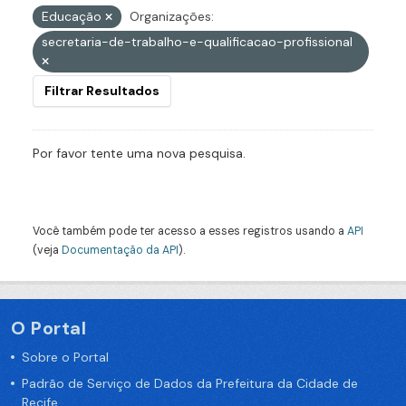
Educação
Organizações:
secretaria-de-trabalho-e-qualificacao-profissional
Filtrar Resultados
Por favor tente uma nova pesquisa.
Você também pode ter acesso a esses registros usando a
API
(veja
Documentação da API
).
O Portal
Sobre o Portal
Padrão de Serviço de Dados da Prefeitura da Cidade de
Recife