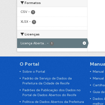
Formatos
CSV
-
1
XLSX
-
1
Licenças
Licença Aberta...
-
1
O Portal
Manua
Sobre o Portal
Manual
Padrão de Serviço de Dados da
Manual
Prefeitura da Cidade de Recife
Cartilh
Padrões de Publicação dos Dados no
Guia d
Portal de Dados Abertos do Recife
Dados A
Política de Dados Abertos da Prefeitura
melhor