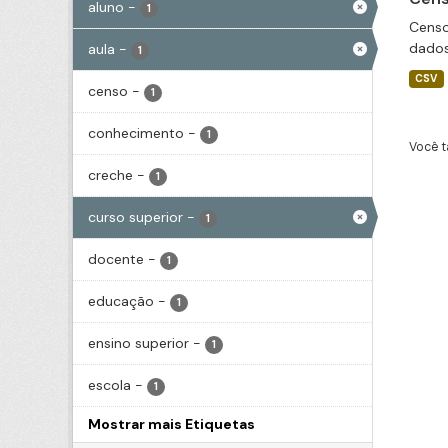
aluno
-
1
Censo
dados
aula
-
1
CSV
censo
-
1
conhecimento
-
1
Você t
creche
-
1
curso superior
-
1
docente
-
1
educação
-
1
ensino superior
-
1
escola
-
1
Mostrar mais Etiquetas