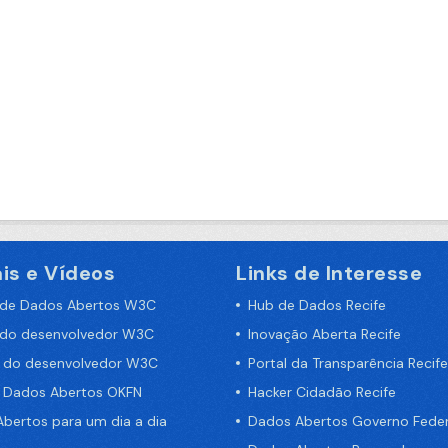
is e Vídeos
Links de Interesse
 de Dados Abertos W3C
Hub de Dados Recife
 do desenvolvedor W3C
Inovação Aberta Recife
a do desenvolvedor W3C
Portal da Transparência Recife
e Dados Abertos OKFN
Hacker Cidadão Recife
bertos para um dia a dia
Dados Abertos Governo Feder