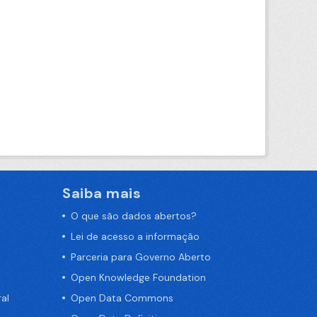
Saiba mais
O que são dados abertos?
Lei de acesso a informação
Parceria para Governo Aberto
Open Knowledge Foundation
al
Open Data Commons