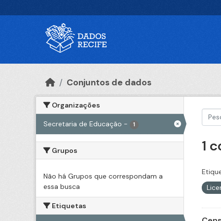
Ir para o conteúdo principal
Conjuntos de dados
Organizações
Secretaria de Educação
-
1
1 
Grupos
Etiqu
Não há Grupos que correspondam a
essa busca
Lic
Etiquetas
Cens