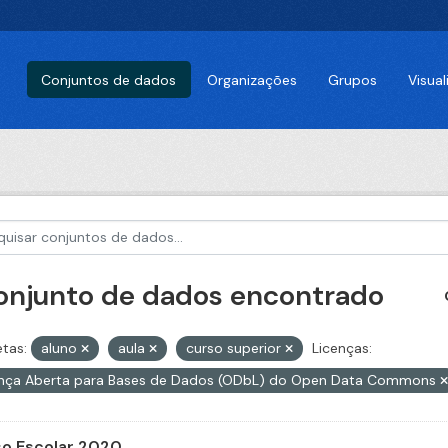
Conjuntos de dados
Organizações
Grupos
Visua
conjunto de dados encontrado
etas:
aluno
aula
curso superior
Licenças:
ença Aberta para Bases de Dados (ODbL) do Open Data Commons
o Escolar 2020