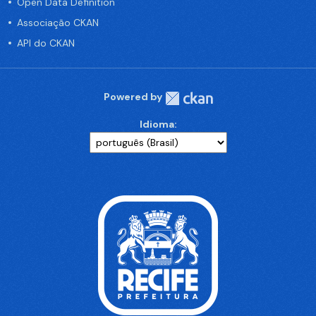
Open Data Definition
Associação CKAN
API do CKAN
Powered by
Idioma