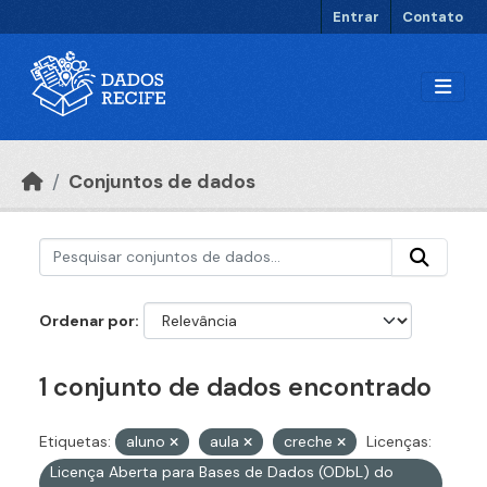
Ir para o conteúdo principal
Entrar
Contato
Conjuntos de dados
Ordenar por
1 conjunto de dados encontrado
Etiquetas:
aluno
aula
creche
Licenças:
Licença Aberta para Bases de Dados (ODbL) do