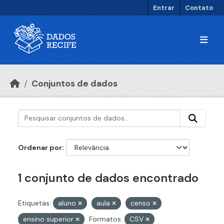
Ir para o conteúdo principal
Entrar
Contato
Conjuntos de dados
Ordenar por
1 conjunto de dados encontrado
Etiquetas:
aluno
aula
censo
ensino superior
Formatos:
CSV