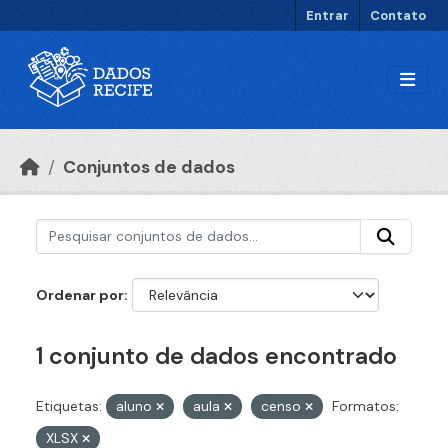
Ir para o conteúdo principal
Entrar
Contato
Conjuntos de dados
Ordenar por
1 conjunto de dados encontrado
Etiquetas:
aluno
aula
censo
Formatos:
XLSX