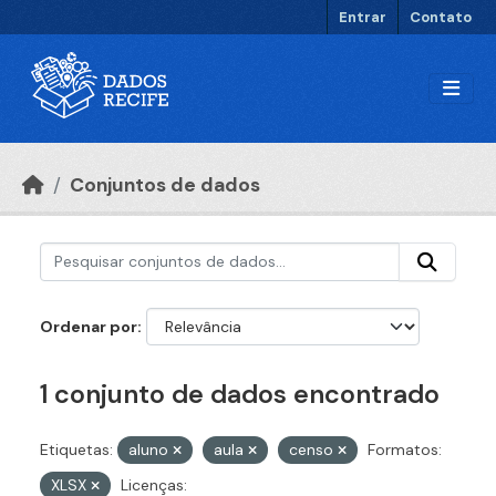
Ir para o conteúdo principal
Entrar
Contato
Conjuntos de dados
Ordenar por
1 conjunto de dados encontrado
Etiquetas:
aluno
aula
censo
Formatos:
XLSX
Licenças: