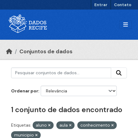
Ir para o conteúdo principal
Entrar
Contato
Conjuntos de dados
Ordenar por
1 conjunto de dados encontrado
Etiquetas:
aluno
aula
conhecimento
municipio