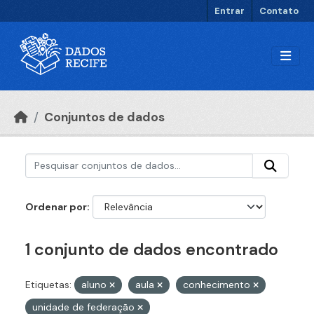
Ir para o conteúdo principal
Entrar
Contato
Conjuntos de dados
Ordenar por
1 conjunto de dados encontrado
Etiquetas:
aluno
aula
conhecimento
unidade de federação