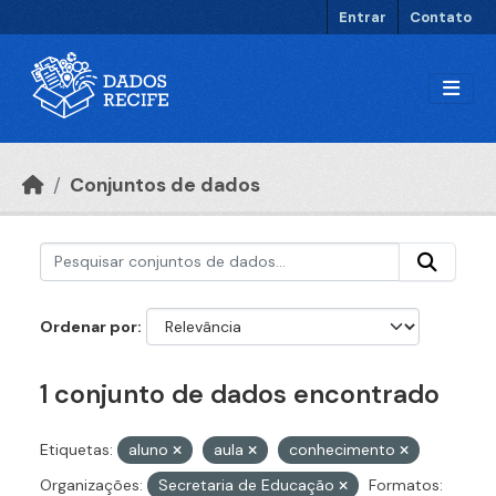
Ir para o conteúdo principal
Entrar
Contato
Conjuntos de dados
Ordenar por
1 conjunto de dados encontrado
Etiquetas:
aluno
aula
conhecimento
Organizações:
Secretaria de Educação
Formatos: