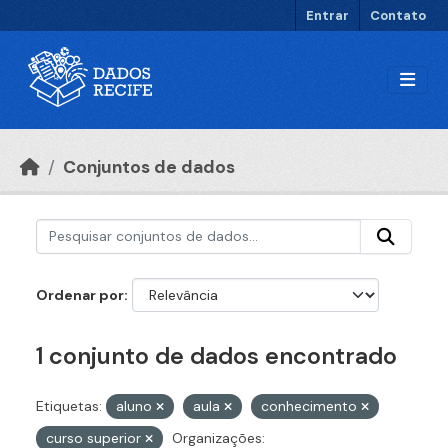
Ir para o conteúdo principal
Entrar
Contato
Conjuntos de dados
Ordenar por
1 conjunto de dados encontrado
Etiquetas:
aluno
aula
conhecimento
curso superior
Organizações: