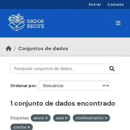
Ir para o conteúdo principal
Entrar
Contato
Conjuntos de dados
Ordenar por
1 conjunto de dados encontrado
Etiquetas:
aluno
aula
conhecimento
creche