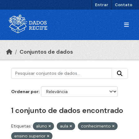
Ir para o conteúdo principal
Entrar
Contato
Conjuntos de dados
Ordenar por
1 conjunto de dados encontrado
Etiquetas:
aluno
aula
conhecimento
ensino superior