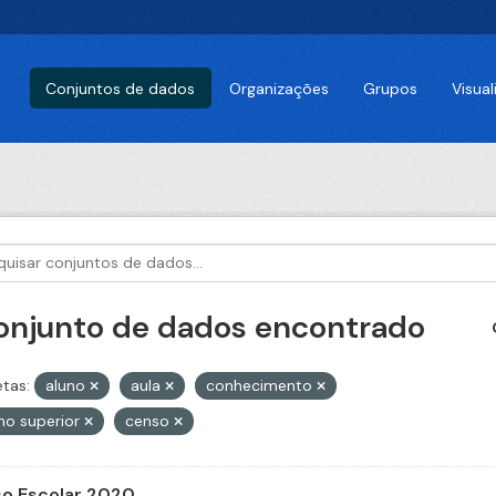
Conjuntos de dados
Organizações
Grupos
Visua
conjunto de dados encontrado
etas:
aluno
aula
conhecimento
no superior
censo
o Escolar 2020