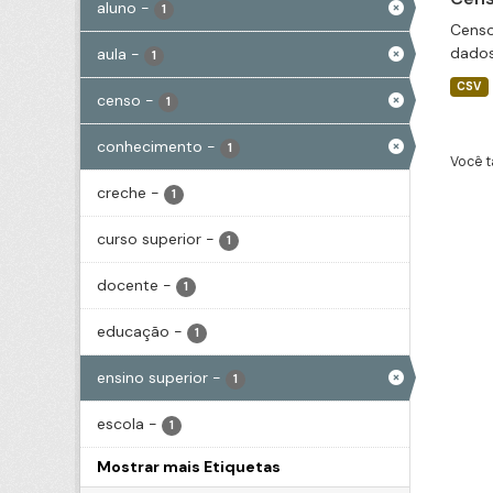
aluno
-
1
Censo
dados
aula
-
1
CSV
censo
-
1
conhecimento
-
1
Você t
creche
-
1
curso superior
-
1
docente
-
1
educação
-
1
ensino superior
-
1
escola
-
1
Mostrar mais Etiquetas