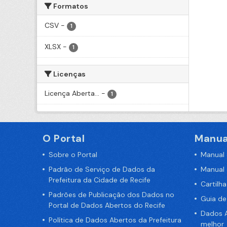
Formatos
CSV
-
1
XLSX
-
1
Licenças
Licença Aberta...
-
1
O Portal
Manua
Sobre o Portal
Manual
Padrão de Serviço de Dados da
Manual
Prefeitura da Cidade de Recife
Cartilh
Padrões de Publicação dos Dados no
Guia d
Portal de Dados Abertos do Recife
Dados A
Política de Dados Abertos da Prefeitura
melhor