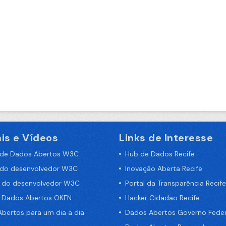
is e Vídeos
Links de Interesse
 de Dados Abertos W3C
Hub de Dados Recife
 do desenvolvedor W3C
Inovação Aberta Recife
a do desenvolvedor W3C
Portal da Transparência Recife
e Dados Abertos OKFN
Hacker Cidadão Recife
bertos para um dia a dia
Dados Abertos Governo Feder