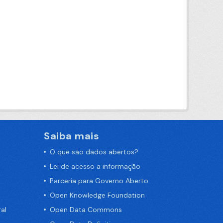
Saiba mais
O que são dados abertos?
Lei de acesso a informação
Parceria para Governo Aberto
Open Knowledge Foundation
al
Open Data Commons