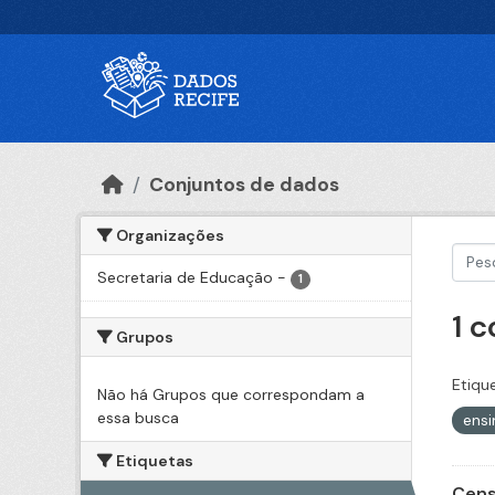
Ir para o conteúdo principal
Conjuntos de dados
Organizações
Secretaria de Educação
-
1
1 
Grupos
Etiqu
Não há Grupos que correspondam a
essa busca
ensi
Etiquetas
Cens