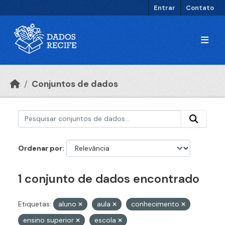
Ir para o conteúdo principal
Entrar
Contato
Conjuntos de dados
Ordenar por
1 conjunto de dados encontrado
Etiquetas:
aluno
aula
conhecimento
ensino superior
escola