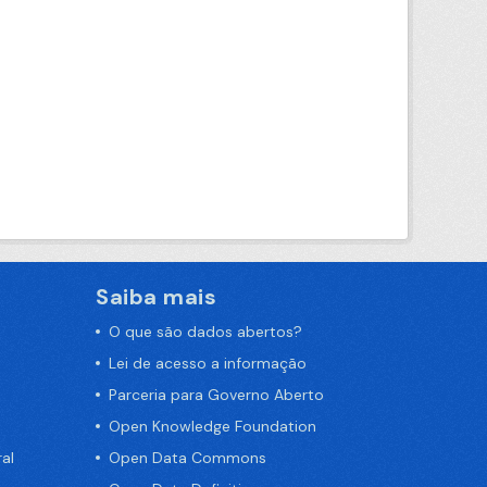
Saiba mais
O que são dados abertos?
Lei de acesso a informação
Parceria para Governo Aberto
Open Knowledge Foundation
al
Open Data Commons