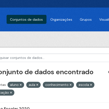
Conjuntos de dados
Organizações
Grupos
Visua
conjunto de dados encontrado
etas:
aluno
aula
conhecimento
escola
cação
o Escolar 2020