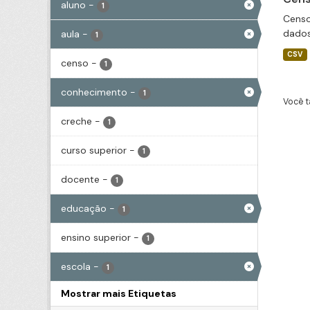
aluno
-
1
Censo
dados
aula
-
1
CSV
censo
-
1
conhecimento
-
1
Você t
creche
-
1
curso superior
-
1
docente
-
1
educação
-
1
ensino superior
-
1
escola
-
1
Mostrar mais Etiquetas