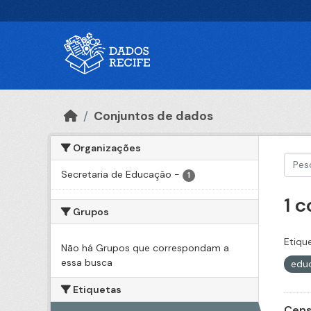
Ir para o conteúdo principal
Conjuntos de dados
Organizações
Secretaria de Educação
-
1
1 
Grupos
Etiqu
Não há Grupos que correspondam a
essa busca
edu
Etiquetas
Cens