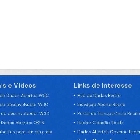
is e Vídeos
Links de Interesse
 de Dados Abertos W3C
Hub de Dados Recife
 do desenvolvedor W3C
Inovação Aberta Recife
a do desenvolvedor W3C
Portal da Transparência Recife
e Dados Abertos OKFN
Hacker Cidadão Recife
bertos para um dia a dia
Dados Abertos Governo Feder