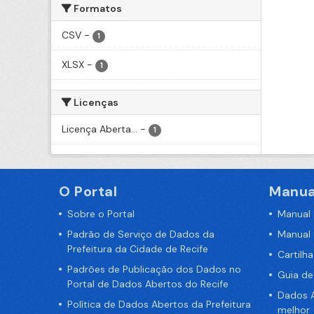
Formatos
CSV
-
1
XLSX
-
1
Licenças
Licença Aberta...
-
1
O Portal
Manua
Sobre o Portal
Manual
Padrão de Serviço de Dados da
Manual
Prefeitura da Cidade de Recife
Cartilh
Padrões de Publicação dos Dados no
Guia d
Portal de Dados Abertos do Recife
Dados A
Política de Dados Abertos da Prefeitura
melhor