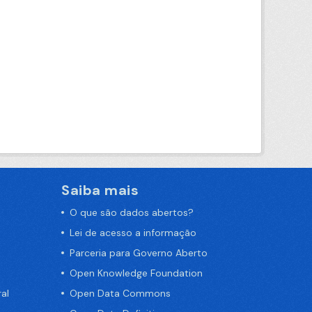
Saiba mais
O que são dados abertos?
Lei de acesso a informação
Parceria para Governo Aberto
Open Knowledge Foundation
al
Open Data Commons