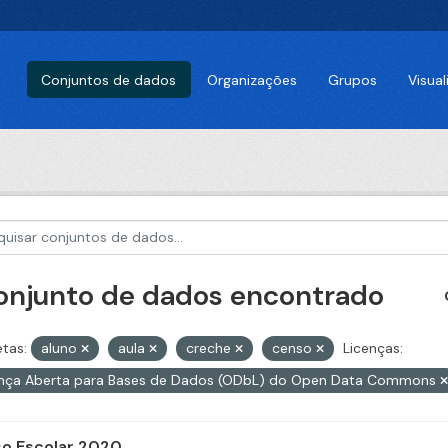
Conjuntos de dados
Organizações
Grupos
Visua
conjunto de dados encontrado
etas:
aluno
aula
creche
censo
Licenças:
ença Aberta para Bases de Dados (ODbL) do Open Data Commons
o Escolar 2020