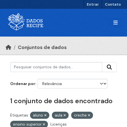
Ir para o conteúdo principal
Entrar
Contato
Conjuntos de dados
Ordenar por
1 conjunto de dados encontrado
Etiquetas:
aluno
aula
creche
ensino superior
Licenças: