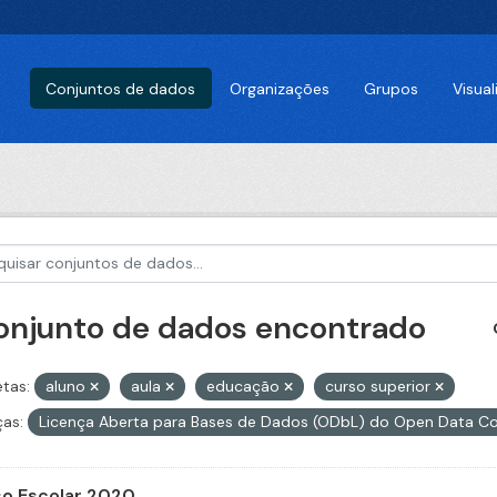
Conjuntos de dados
Organizações
Grupos
Visua
conjunto de dados encontrado
etas:
aluno
aula
educação
curso superior
ças:
Licença Aberta para Bases de Dados (ODbL) do Open Data
o Escolar 2020