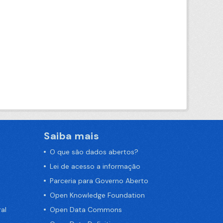
Saiba mais
O que são dados abertos?
Lei de acesso a informação
Parceria para Governo Aberto
Open Knowledge Foundation
al
Open Data Commons