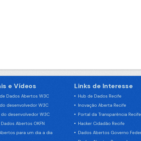
is e Vídeos
Links de Interesse
 de Dados Abertos W3C
Hub de Dados Recife
 do desenvolvedor W3C
Inovação Aberta Recife
a do desenvolvedor W3C
Portal da Transparência Recife
e Dados Abertos OKFN
Hacker Cidadão Recife
bertos para um dia a dia
Dados Abertos Governo Feder