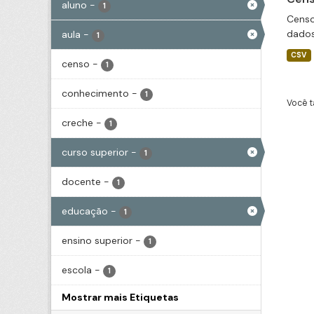
aluno
-
1
Censo
dados
aula
-
1
CSV
censo
-
1
conhecimento
-
1
Você t
creche
-
1
curso superior
-
1
docente
-
1
educação
-
1
ensino superior
-
1
escola
-
1
Mostrar mais Etiquetas