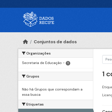
Ir para o conteúdo principal
Conjuntos de dados
Organizações
Secretaria de Educação
-
1
1 
Grupos
Etiqu
Não há Grupos que correspondam a
essa busca
Licen
Etiquetas
Cens