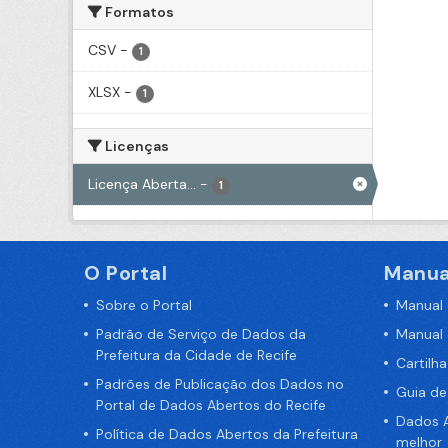
Formatos
CSV
-
1
XLSX
-
1
Licenças
Licença Aberta...
-
1
O Portal
Manua
Sobre o Portal
Manual
Padrão de Serviço de Dados da
Manual
Prefeitura da Cidade de Recife
Cartilh
Padrões de Publicação dos Dados no
Guia d
Portal de Dados Abertos do Recife
Dados A
Política de Dados Abertos da Prefeitura
melhor