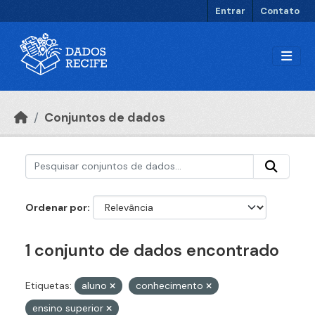
Ir para o conteúdo principal
Entrar
Contato
Conjuntos de dados
Ordenar por
1 conjunto de dados encontrado
Etiquetas:
aluno
conhecimento
ensino superior