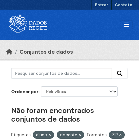
Ir para o conteúdo principal
Entrar
Contato
Conjuntos de dados
Ordenar por
Não foram encontrados
conjuntos de dados
Etiquetas:
aluno
docente
Formatos:
ZIP