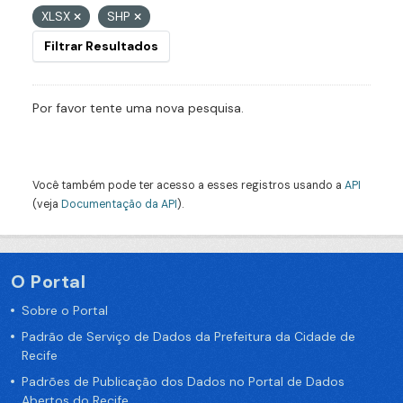
XLSX
SHP
Filtrar Resultados
Por favor tente uma nova pesquisa.
Você também pode ter acesso a esses registros usando a
API
(veja
Documentação da API
).
O Portal
Sobre o Portal
Padrão de Serviço de Dados da Prefeitura da Cidade de
Recife
Padrões de Publicação dos Dados no Portal de Dados
Abertos do Recife