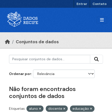
Ir para o conteúdo principal
Entrar
Contato
Conjuntos de dados
Ordenar por
Não foram encontrados
conjuntos de dados
Etiquetas:
aluno
docente
educação