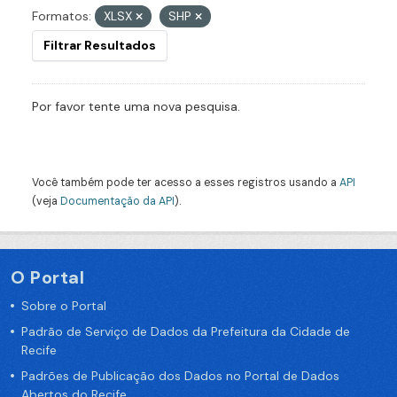
Formatos:
XLSX
SHP
Filtrar Resultados
Por favor tente uma nova pesquisa.
Você também pode ter acesso a esses registros usando a
API
(veja
Documentação da API
).
O Portal
Sobre o Portal
Padrão de Serviço de Dados da Prefeitura da Cidade de
Recife
Padrões de Publicação dos Dados no Portal de Dados
Abertos do Recife